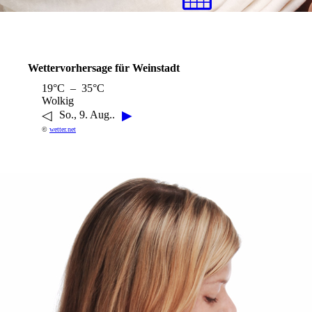
Wettervorhersage für Weinstadt
19°C – 35°C
Wolkig
◁
▶
So., 9. Aug..
©
wetter.net