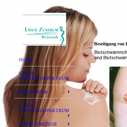
Beseitigung von
Blutschwämmchen
sind Blutschwämm
HOME
UNSER
LEISTUNGSSPEKTRUM
DIE TECHNIK
UNSER
LEISTUNGSSPEKTRUM
INTIMCHIRURGIE