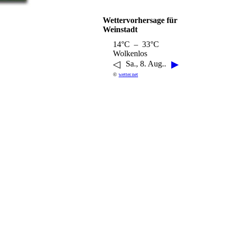
Wettervorhersage für
Weinstadt
14°C – 33°C
Wolkenlos
◁
▶
Sa., 8. Aug..
©
wetter.net