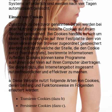
Systems erforderlich sind werden nach vier Tagen
automatisiert gelöscht.
Einsatz von Cookies
Zusätzlich zu den zuvor genannten Daten werden bei
Ihrer Nutzung unserer Website Cookies auf Ihrem
Rechner gespeichert. Bei Cookies handelt es sich um
kleine Textdateien, die auf Ihrer Festplatte dem von
Ihnen verwendeten Browser zugeordnet gespeichert
werden und durch welche der Stelle, die den Cookie
setzt (hier durch uns), bestimmte Informationen
zufließen. Cookies können keine Programme
ausführen oder Viren auf Ihren Computer übertragen.
Sie dienen dazu, das Internetangebot insgesamt
nutzerfreundlicher und effektiver zu machen.
a. Diese Website nutzt folgende Arten von Cookies,
deren Umfang und Funktionsweise im Folgenden
erläutert werden:
Transiente Cookies (dazu b)
Persistente Cookies (dazu c).