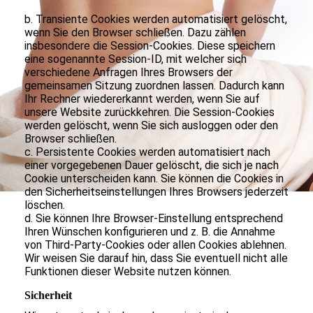
b. Transiente Cookies werden automatisiert gelöscht,
wenn Sie den Browser schließen. Dazu zählen
insbesondere die Session-Cookies. Diese speichern
eine sogenannte Session-ID, mit welcher sich
verschiedene Anfragen Ihres Browsers der
gemeinsamen Sitzung zuordnen lassen. Dadurch kann
Ihr Rechner wiedererkannt werden, wenn Sie auf
unsere Website zurückkehren. Die Session-Cookies
werden gelöscht, wenn Sie sich ausloggen oder den
Browser schließen.
c. Persistente Cookies werden automatisiert nach
einer vorgegebenen Dauer gelöscht, die sich je nach
Cookie unterscheiden kann. Sie können die Cookies in
den Sicherheitseinstellungen Ihres Browsers jederzeit
löschen.
d. Sie können Ihre Browser-Einstellung entsprechend
Ihren Wünschen konfigurieren und z. B. die Annahme
von Third-Party-Cookies oder allen Cookies ablehnen.
Wir weisen Sie darauf hin, dass Sie eventuell nicht alle
Funktionen dieser Website nutzen können.
Sicherheit