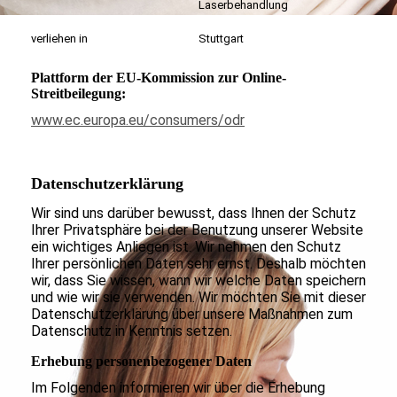
Laserbehandlung
verliehen in
Stuttgart
Plattform der EU-Kommission zur Online-
Streitbeilegung:
www.ec.europa.eu/consumers/odr
Datenschutz­erklärung
Wir sind uns darüber bewusst, dass Ihnen der Schutz
Ihrer Privatsphäre bei der Benutzung unserer Website
ein wichtiges Anliegen ist. Wir nehmen den Schutz
Ihrer persönlichen Daten sehr ernst. Deshalb möchten
wir, dass Sie wissen, wann wir welche Daten speichern
und wie wir sie verwenden. Wir möchten Sie mit dieser
Datenschutzerklärung über unsere Maßnahmen zum
Datenschutz in Kenntnis setzen.
Erhebung personenbezogener Daten
Im Folgenden informieren wir über die Erhebung