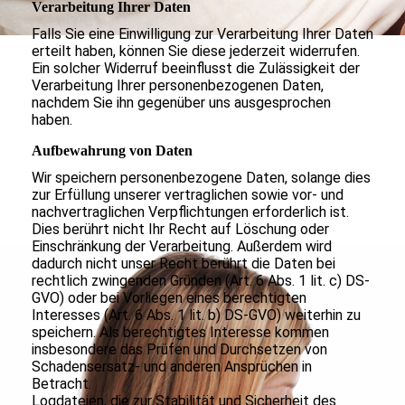
Verarbeitung Ihrer Daten
Falls Sie eine Einwilligung zur Verarbeitung Ihrer Daten
erteilt haben, können Sie diese jederzeit widerrufen.
Ein solcher Widerruf beeinflusst die Zulässigkeit der
Verarbeitung Ihrer personenbezogenen Daten,
nachdem Sie ihn gegenüber uns ausgesprochen
haben.
Aufbewahrung von Daten
Wir speichern personenbezogene Daten, solange dies
zur Erfüllung unserer vertraglichen sowie vor- und
nachvertraglichen Verpflichtungen erforderlich ist.
Dies berührt nicht Ihr Recht auf Löschung oder
Einschränkung der Verarbeitung. Außerdem wird
dadurch nicht unser Recht berührt die Daten bei
rechtlich zwingenden Gründen (Art. 6 Abs. 1 lit. c) DS-
GVO) oder bei Vorliegen eines berechtigten
Interesses (Art. 6 Abs. 1 lit. b) DS-GVO) weiterhin zu
speichern. Als berechtigtes Interesse kommen
insbesondere das Prüfen und Durchsetzen von
Schadensersatz- und anderen Ansprüchen in
Betracht.
Logdateien, die zur Stabilität und Sicherheit des