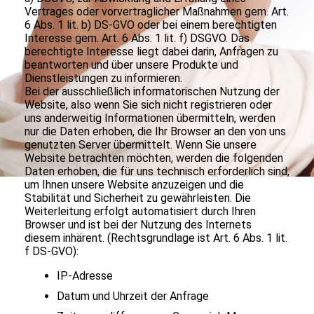
Vertrages oder vorvertraglicher Maßnahmen gem. Art.
6 Abs. 1 lit. b) DS-GVO oder bei einem berechtigten
Interesse gem. Art. 6 Abs. 1 lit. f) DSGVO. Das
berechtigte Interesse liegt dabei darin, Anfragen zu
beantworten und über unsere Produkte und
Dienstleistungen zu informieren.
Bei der ausschließlich informatorischen Nutzung der
Website, also wenn Sie sich nicht registrieren oder
uns anderweitig Informationen übermitteln, werden
nur die Daten erhoben, die Ihr Browser an den von uns
genutzten Server übermittelt. Wenn Sie unsere
Website betrachten möchten, werden die folgenden
Daten erhoben, die für uns technisch erforderlich sind,
um Ihnen unsere Website anzuzeigen und die
Stabilität und Sicherheit zu gewährleisten. Die
Weiterleitung erfolgt automatisiert durch Ihren
Browser und ist bei der Nutzung des Internets
diesem inhärent. (Rechtsgrundlage ist Art. 6 Abs. 1 lit.
f DS-GVO):
IP-Adresse
Datum und Uhrzeit der Anfrage