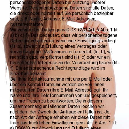
personenbezogener Daten bei Nutzung unserer
Website. Personenbezogene Daten sind alle Daten,
die direkt oder indirekt auf Sie persönlich beziehbar
sind, z. B. Name, Adresse, E-Mail-Adressen,
Nutzerverhalten.
Wir verarbeiten Daten gemäß DS-GVO Art. 6 Abs. 1 lit.
a) b) c) f). Das bedeutet, dass wir personenbezogene
Daten nur verarbeiten, wenn eine Einwilligung vorliegt
(lit. a), soweit zur Erfüllung eines Vertrages oder
vorvertraglicher Maßnahmen erforderlich (lit. b), wir
rechtlich dazu verpflichtet sind (lit. c) oder wir ein
berechtigtes Interesse an der Verarbeitung haben (lit.
f). Die entsprechende Rechtsgrundlage wird im
Einzelfall benannt.
Bei Ihrer Kontaktaufnahme mit uns per E-Mail oder
über ein Kontaktformular werden die von Ihnen
mitgeteilten Daten (Ihre E-Mail-Adresse, ggf. Ihr
Name und Ihre Telefonnummer) von uns gespeichert,
um Ihre Fragen zu beantworten. Die in diesem
Zusammenhang anfallenden Daten löschen wir,
nachdem der Zweck der Anfrage entfallen ist. Je
nach Art der Anfrage erheben wir diese Daten mit
Ihrer ausdrücklichen Einwilligung gem. Art. 6 Abs. 1 lit.
a) DSGVO, zur Abwicklung und Erfüllung eines