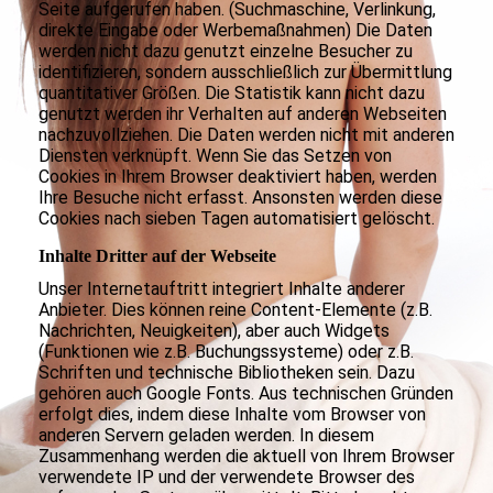
Seite aufgerufen haben. (Suchmaschine, Verlinkung,
direkte Eingabe oder Werbemaßnahmen) Die Daten
werden nicht dazu genutzt einzelne Besucher zu
identifizieren, sondern ausschließlich zur Übermittlung
quantitativer Größen. Die Statistik kann nicht dazu
genutzt werden ihr Verhalten auf anderen Webseiten
nachzuvollziehen. Die Daten werden nicht mit anderen
Diensten verknüpft. Wenn Sie das Setzen von
Cookies in Ihrem Browser deaktiviert haben, werden
Ihre Besuche nicht erfasst. Ansonsten werden diese
Cookies nach sieben Tagen automatisiert gelöscht.
Inhalte Dritter auf der Webseite
Unser Internetauftritt integriert Inhalte anderer
Anbieter. Dies können reine Content-Elemente (z.B.
Nachrichten, Neuigkeiten), aber auch Widgets
(Funktionen wie z.B. Buchungssysteme) oder z.B.
Schriften und technische Bibliotheken sein. Dazu
gehören auch Google Fonts. Aus technischen Gründen
erfolgt dies, indem diese Inhalte vom Browser von
anderen Servern geladen werden. In diesem
Zusammenhang werden die aktuell von Ihrem Browser
verwendete IP und der verwendete Browser des