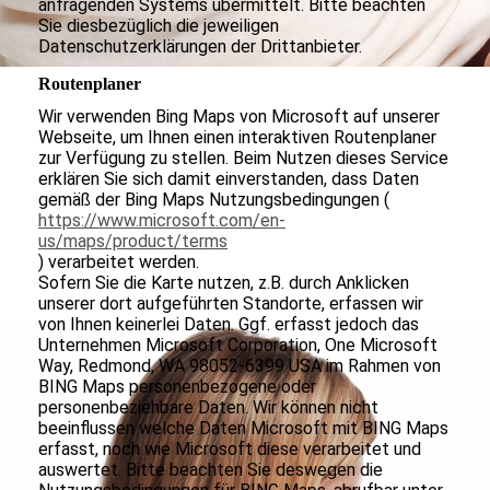
anfragenden Systems übermittelt. Bitte beachten
Sie diesbezüglich die jeweiligen
Datenschutzerklärungen der Drittanbieter.
Routenplaner
Wir verwenden Bing Maps von Microsoft auf unserer
Webseite, um Ihnen einen interaktiven Routenplaner
zur Verfügung zu stellen. Beim Nutzen dieses Service
erklären Sie sich damit einverstanden, dass Daten
gemäß der Bing Maps Nutzungsbedingungen (
https://www.microsoft.com/en-
us/maps/product/terms
) verarbeitet werden.
Sofern Sie die Karte nutzen, z.B. durch Anklicken
unserer dort aufgeführten Standorte, erfassen wir
von Ihnen keinerlei Daten. Ggf. erfasst jedoch das
Unternehmen Microsoft Corporation, One Microsoft
Way, Redmond, WA 98052-6399 USA im Rahmen von
BING Maps personenbezogene oder
personenbeziehbare Daten. Wir können nicht
beeinflussen welche Daten Microsoft mit BING Maps
erfasst, noch wie Microsoft diese verarbeitet und
auswertet. Bitte beachten Sie deswegen die