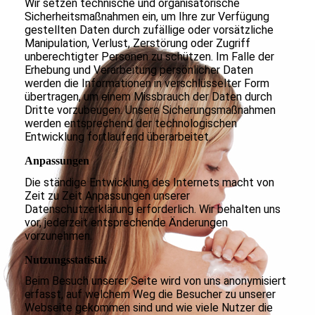
Wir setzen technische und organisatorische
Sicherheitsmaßnahmen ein, um Ihre zur Verfügung
gestellten Daten durch zufällige oder vorsätzliche
Manipulation, Verlust, Zerstörung oder Zugriff
unberechtigter Personen zu schützen. Im Falle der
Erhebung und Verarbeitung persönlicher Daten
werden die Informationen in verschlüsselter Form
übertragen, um einem Missbrauch der Daten durch
Dritte vorzubeugen. Unsere Sicherungsmaßnahmen
werden entsprechend der technologischen
Entwicklung fortlaufend überarbeitet.
Anpassungen
Die ständige Entwicklung des Internets macht von
Zeit zu Zeit Anpassungen unserer
Datenschutzerklärung erforderlich. Wir behalten uns
vor, jederzeit entsprechende Änderungen
vorzunehmen.
Nutzungsstatistik
Beim Besuch unserer Seite wird von uns anonymisiert
erfasst, auf welchem Weg die Besucher zu unserer
Webseite gekommen sind und wie viele Nutzer die