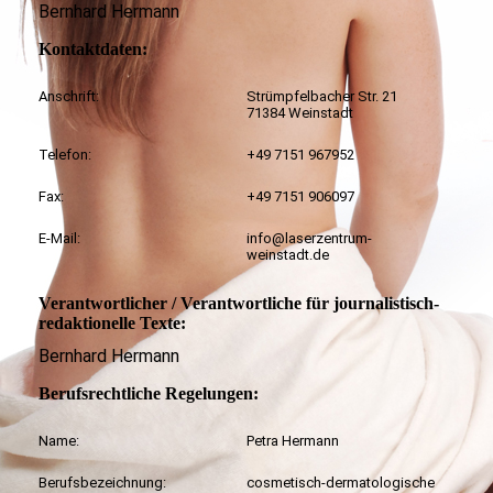
Bernhard Hermann
Kontaktdaten:
Anschrift:
Strümpfelbacher Str. 21
71384 Weinstadt
Telefon:
+49 7151 967952
Fax:
+49 7151 906097
E-Mail:
info@laserzentrum-
weinstadt.de
Verantwortlicher / Verantwortliche für journalistisch-
redaktionelle Texte:
Bernhard Hermann
Berufsrechtliche Regelungen:
Name:
Petra Hermann
Berufsbezeichnung:
cosmetisch-dermatologische