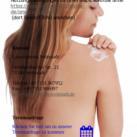
Nutzungsbedingungen für BING Maps, abrufbar unter
https://privacy.microsoft.com/de-
de/privacystatement/
(dort Bereich BING anklicken).
Kontakt
Laserzentrum Weinstadt
Strümpfelbacher Str. 21
71384 Weinstadt
Telefon:+49 7151 967952
Fax: +49 7151 906097
info@laserzentrum-weinstadt.de
Terminanfrage
Klicken Sie hier um zu unserer
Terminanfrage zu kommen