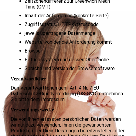
Zeitzonendifferenz zur Greenwich Mean
Time (GMT)
Inhalt der Anforderung (konkrete Seite)
Zugriffsstatus/HTTP-Statuscode
jeweils übertragene Datenmenge
Website, von der die Anforderung kommt
Browser
Betriebssystem und dessen Oberfläche
Sprache und Version der Browsersoftware.
Verantwortlicher
Den Verantwortlichen gem. Art. 4 Nr. 7 EU-
Datenschutz-Grundverordnung (DS-GVO) entnehmen
Sie bitte dem Impressum.
Verwendungszwecke
Die von Ihnen erfassten persönlichen Daten werden
wir nur dazu verwenden, Ihnen die gewünschten
Produkte oder Dienstleistungen bereitzustellen, oder