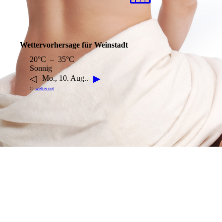
Wettervorhersage für Weinstadt
20°C – 35°C
Sonnig
◁
▶
Mo., 10. Aug..
©
wetter.net